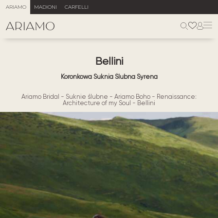
ARIAMO
MADIONI
CARFELLI
Bellini
Koronkowa Suknia Ślubna Syrena
Ariamo Bridal
-
Suknie ślubne
-
Ariamo Boho
-
Renaissance:
Architecture of my Soul
-
Bellini