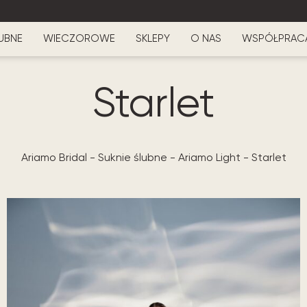
UBNE
WIECZOROWE
SKLEPY
O NAS
WSPÓŁPRAC
Starlet
Ariamo Bridal
-
Suknie ślubne
-
Ariamo Light
-
Starlet