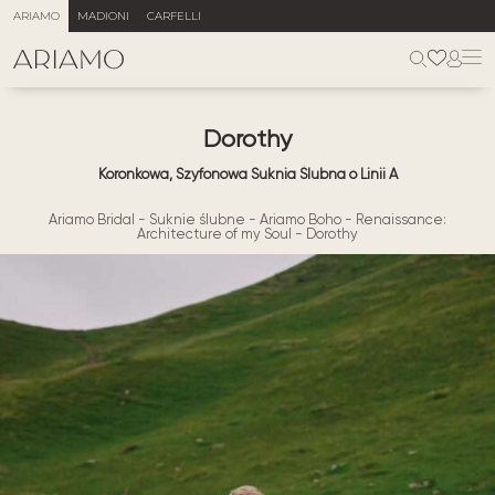
ARIAMO
MADIONI
CARFELLI
Dorothy
Koronkowa, Szyfonowa Suknia Ślubna o Linii A
Ariamo Bridal
-
Suknie ślubne
-
Ariamo Boho
-
Renaissance:
Architecture of my Soul
-
Dorothy