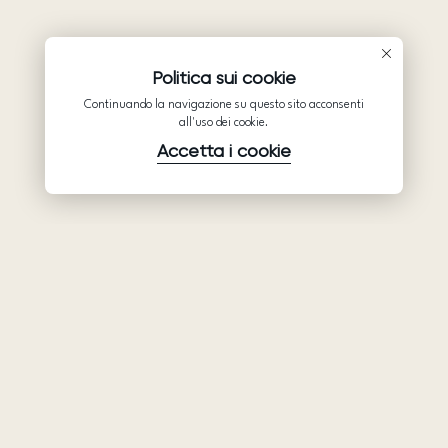
Politica sui cookie
Continuando la navigazione su questo sito acconsenti
all'uso dei cookie.
Accetta i cookie
Prodotti
Azienda
Assistenza
Abiti da sposa
Collaborazione
Assistenza
Ariamo Boho
Chi siamo
Informativa sulla