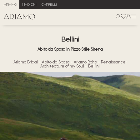
ARIAMO
MADIONI
CARFELLI
Bellini
Abito da Sposa in Pizzo Stile Sirena
Ariamo Bridal
-
Abito da Sposa
-
Ariamo Boho
-
Renaissance:
Architecture of my Soul
-
Bellini