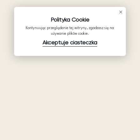
Polityka Cookie
Kontynuując przeglądanie tej witryny, zgadzasz się na
używanie plików cookie.
Akceptuje ciasteczka
Produkty
Firma
Wsparcie
Suknie ślubne
Hurtowe suknie
Pomocy
Ariamo Boho
ślubne: Ariamo
Polityka
Bridal
Ariamo Light
prywatności