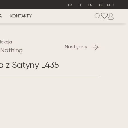
FR
IT
EN
DE
PL
A
KONTAKTY
lekcja
Następny
r Nothing
a z Satyny L435