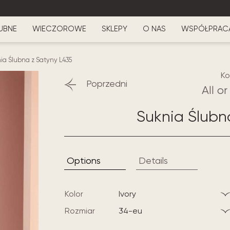
UBNE
WIECZOROWE
SKLEPY
O NAS
WSPÓŁPRAC
ia Ślubna z Satyny L435
Ko
Poprzedni
All o
Suknia Ślubn
Options
Details
Kolor
ivory
Rozmiar
34-eu