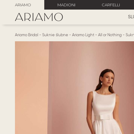
ARIAMO
MADIONI
CARFELLI
SL
Ariamo Bridal
-
Suknie ślubne
-
Ariamo Light
-
All or Nothing
-
Sukn