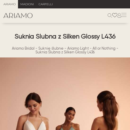
ARIAMO
MADIONI
CARFELLI
Suknia Ślubna z Silken Glossy L436
Ariamo Bridal
-
Suknie ślubne
-
Ariamo Light
-
All or Nothing
-
Suknia Ślubna z Silken Glossy L436