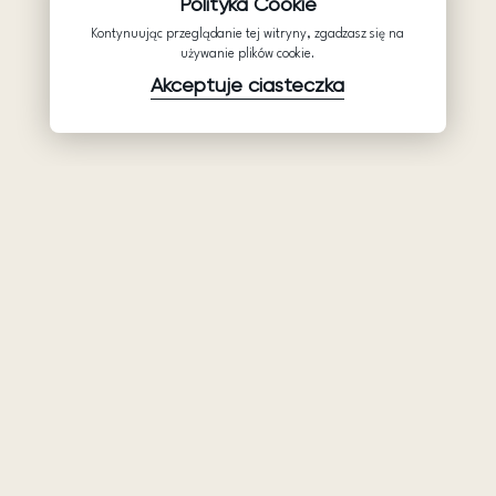
Polityka Cookie
Kontynuując przeglądanie tej witryny, zgadzasz się na
używanie plików cookie.
Akceptuje ciasteczka
Produkty
Firma
Wsparcie
Suknie ślubne
Hurtowe suknie
Pomocy
Ariamo Boho
ślubne: Ariamo
Polityka
Bridal
Ariamo Light
prywatności
O nas
Suknie
Warunki
wieczorowa
Kontakty
użytkowania