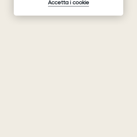
Accetta i cookie
Prodotti
Azienda
Assistenza
Abiti da sposa
Collaborazione
Assistenza
Ariamo Boho
Chi siamo
Informativa sulla
Ariamo Light
Privacy
Contatti
Vestiti da sera
Condizioni d’Uso
Showroom
Informativa sui
Mostre e
cookie
spettacoli