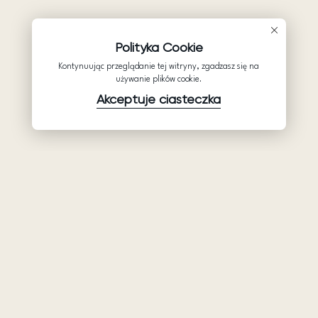
Polityka Cookie
Kontynuując przeglądanie tej witryny, zgadzasz się na
używanie plików cookie.
Akceptuje ciasteczka
Produkty
Firma
Wsparcie
Suknie ślubne
Hurtowe suknie
Pomocy
Ariamo Boho
ślubne: Ariamo
Polityka
Bridal
Ariamo Light
prywatności