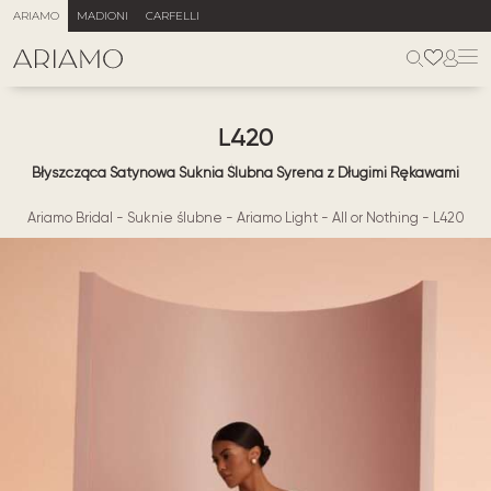
ARIAMO
MADIONI
CARFELLI
L420
Błyszcząca Satynowa Suknia Ślubna Syrena z Długimi Rękawami
Ariamo Bridal
-
Suknie ślubne
-
Ariamo Light
-
All or Nothing
-
L420