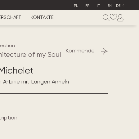
PL
FR
IT
EN
DE
ERSCHAFT
KONTAKTE
lection
Kommende
hitecture of my Soul
Michelet
n A-Linie mit Langen Ärmeln
ription