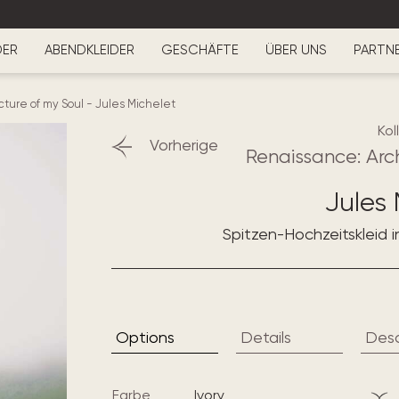
DER
ABENDKLEIDER
GESCHÄFTE
ÜBER UNS
PARTN
cture of my Soul
-
Jules Michelet
Kol
Vorherige
Renaissance: Arc
Jules 
Spitzen-Hochzeitskleid i
Options
Details
Desc
Farbe
ivory