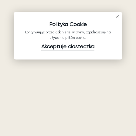
Polityka Cookie
Kontynuując przeglądanie tej witryny, zgadzasz się na
używanie plików cookie.
Akceptuje ciasteczka
Produkty
Firma
Wsparcie
Suknie ślubne
Hurtowe suknie
Pomocy
Ariamo Boho
ślubne: Ariamo
Polityka