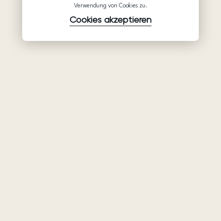
Verwendung von Cookies zu.
Cookies akzeptieren
Waren
Unternehmen
Unterstützung
Brautkleider
Partnerschaft
Hilfe
Ariamo Boho
Über uns
Datenschutzerklärung
Ariamo Light
Kontakte
Nutzungsbedingungen
Abendkleider
Salons
Verwendungsrichtlinien
von Cookies
Geschlossene Shows