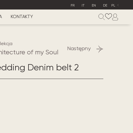
FR
IT
EN
DE
PL
A
KONTAKTY
lekcja
Następny
hitecture of my Soul
dding Denim belt 2