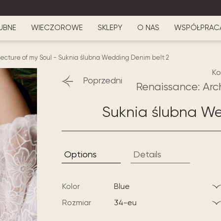
UBNE
WIECZOROWE
SKLEPY
O NAS
WSPÓŁPRAC
ecture of my Soul
-
Suknia ślubna Wedding Denim belt 2
Ko
Poprzedni
Renaissance: Arc
Suknia ślubna We
Options
Details
Kolor
blue
Rozmiar
34-eu