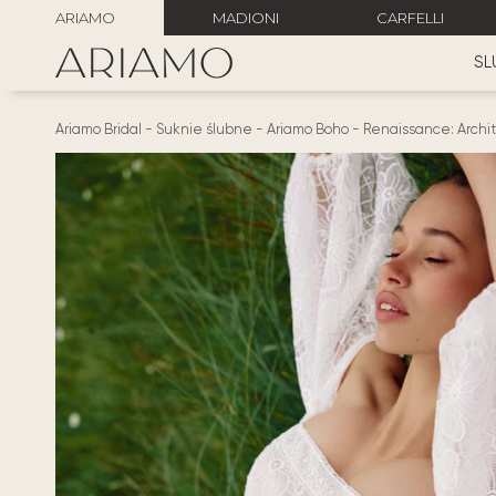
ARIAMO
MADIONI
CARFELLI
SL
Ariamo Bridal
-
Suknie ślubne
-
Ariamo Boho
-
Renaissance: Archit