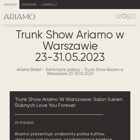
ARIAMO
MADIONI
CARFELLI
Trunk Show Ariamo w
Warszawie
23-31.05.2023
Ariamo Bridal
-
Zamknięte pokazy
-
Trunk Show Ariamo w
Warszawie 23-31.05.2023
Trunk Show Ariamo W Warszawie: Salon Sukien
Ślubnych Love You Forever
23-31.05.2023
Ariamo prezentuje znakomity pokaz kufrów,
ukazujący naszą nową, oszałamiającą kolekcję,