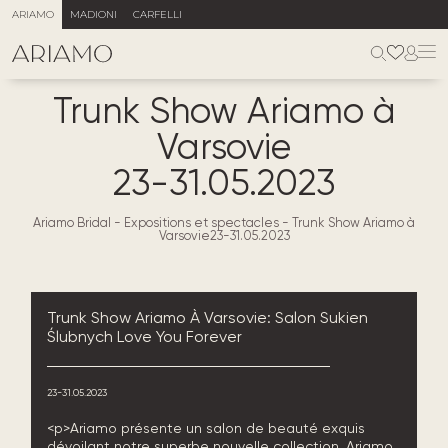
ARIAMO
MADIONI
CARFELLI
Trunk Show Ariamo à
Varsovie
23-31.05.2023
Ariamo Bridal
-
Expositions et spectacles
-
Trunk Show Ariamo à
Varsovie23-31.05.2023
Trunk Show Ariamo À Varsovie: Salon Sukien
Ślubnych Love You Forever
23-31.05.2023
<p>Ariamo présente un salon de beauté exquis
dévoilant notre superbe nouvelle collection, Ariamo