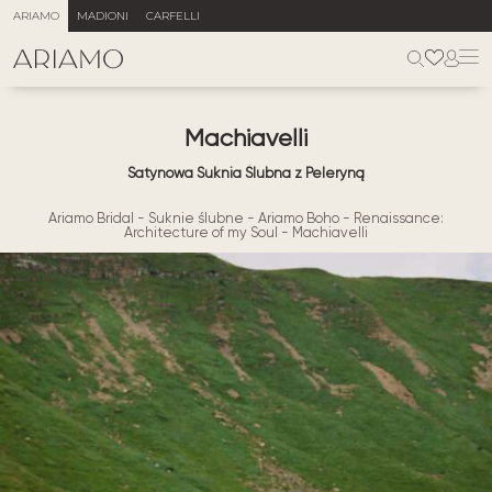
ARIAMO
MADIONI
CARFELLI
Machiavelli
Satynowa Suknia Ślubna z Peleryną
Ariamo Bridal
-
Suknie ślubne
-
Ariamo Boho
-
Renaissance:
Architecture of my Soul
-
Machiavelli