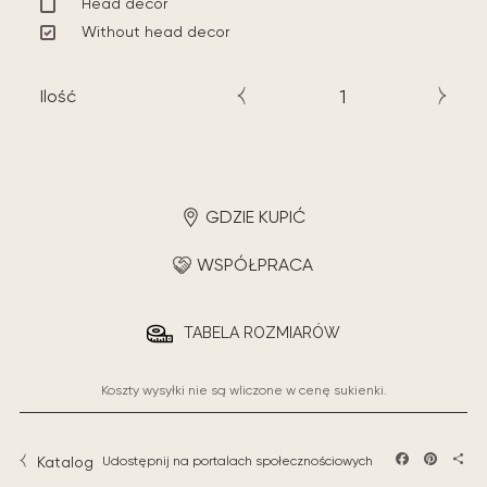
Head decor
Without head decor
Ilość
GDZIE KUPIĆ
WSPÓŁPRACA
TABELA ROZMIARÓW
Koszty wysyłki nie są wliczone w cenę sukienki.
Katalog
Udostępnij na portalach społecznościowych
Facebook
Pintere
Sha