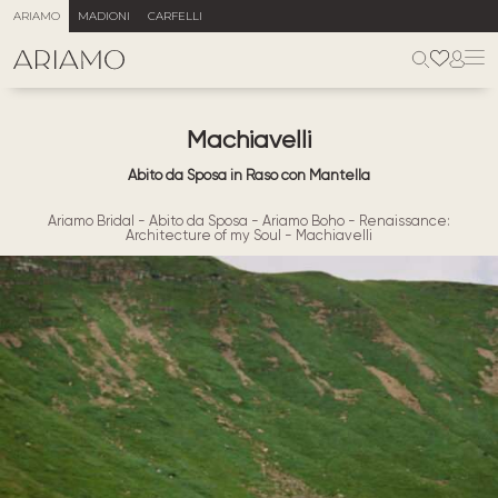
ARIAMO
MADIONI
CARFELLI
Machiavelli
Abito da Sposa in Raso con Mantella
Ariamo Bridal
-
Abito da Sposa
-
Ariamo Boho
-
Renaissance:
Architecture of my Soul
-
Machiavelli