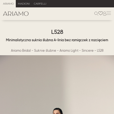
ARIAMO
MADIONI
CARFELLI
L528
Minimalistyczna suknia ślubna A-linia bez ramiączek z rozcięciem
Ariamo Bridal
-
Suknie ślubne
-
Ariamo Light
-
Sincere
-
L528