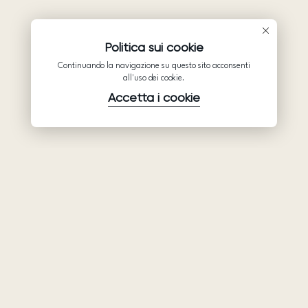
Politica sui cookie
Continuando la navigazione su questo sito acconsenti
all'uso dei cookie.
Accetta i cookie
Prodotti
Azienda
Assistenza
Abiti da sposa
Collaborazione
Assistenza
Ariamo Boho
Chi siamo
Informativa sulla