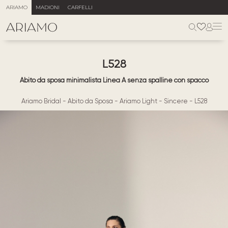
ARIAMO
MADIONI
CARFELLI
L528
Abito da sposa minimalista Linea A senza spalline con spacco
Ariamo Bridal
-
Abito da Sposa
-
Ariamo Light
-
Sincere
-
L528