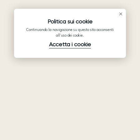
Politica sui cookie
Continuando la navigazione su questo sito acconsenti
all'uso dei cookie.
Accetta i cookie
Prodotti
Azienda
Assistenza
Abiti da sposa
Collaborazione
Assistenza
Ariamo Boho
Chi siamo
Informativa sulla