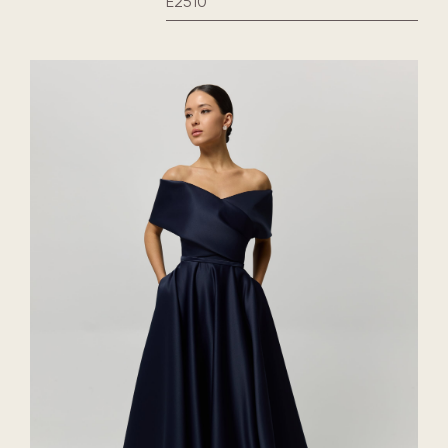
E2510