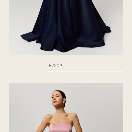
E2509