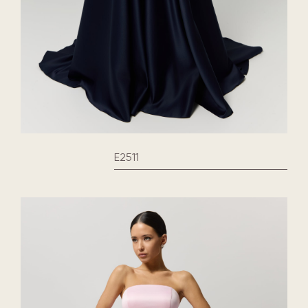
E2511