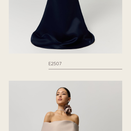
E2507