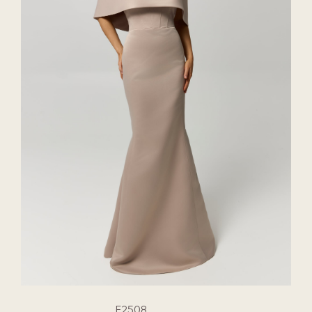
E2508