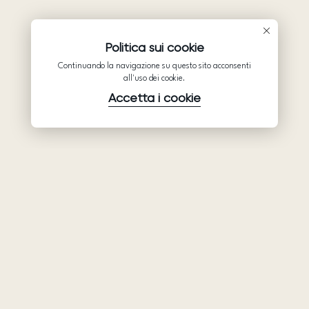
Politica sui cookie
Continuando la navigazione su questo sito acconsenti
all'uso dei cookie.
Accetta i cookie
Prodotti
Azienda
Assistenza
Abiti da sposa
Collaborazione
Assistenza
Ariamo Boho
Chi siamo
Informativa sulla