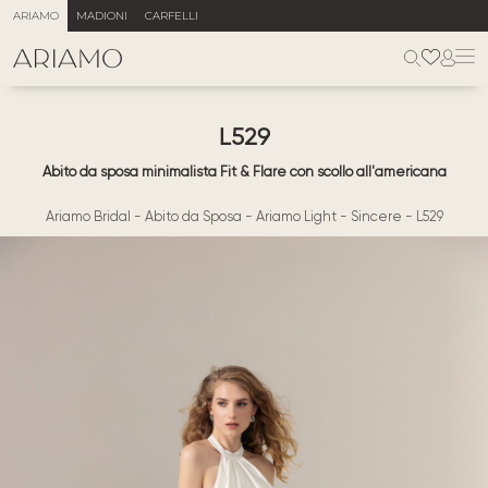
ARIAMO
MADIONI
CARFELLI
L529
Abito da sposa minimalista Fit & Flare con scollo all'americana
Ariamo Bridal
-
Abito da Sposa
-
Ariamo Light
-
Sincere
-
L529