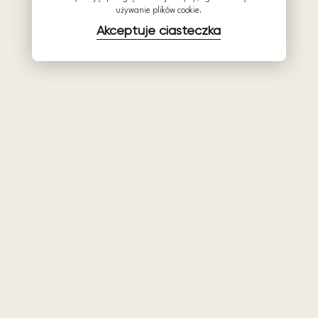
używanie plików cookie.
Akceptuje ciasteczka
Produkty
Firma
Wsparcie
Suknie ślubne
Hurtowe suknie
Pomocy
Ariamo Boho
ślubne: Ariamo
Polityka
Bridal
Ariamo Light
prywatności
O nas
Suknie
Warunki
wieczorowa
Kontakty
użytkowania
Salony
Polityka