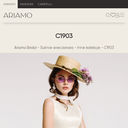
ARIAMO
MADIONI
CARFELLI
С1903
Ariamo Bridal
-
Suknie wieczorowa
-
Inne kolekcje
-
С1903