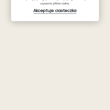
używanie plików cookie.
Akceptuje ciasteczka
Produkty
Firma
Wsparcie
Suknie ślubne
Hurtowe suknie
Pomocy
Ariamo Boho
ślubne: Ariamo
Polityka
Bridal
Ariamo Light
prywatności
O nas
Suknie
Warunki
wieczorowa
Kontakty
użytkowania
Salony
Polityka