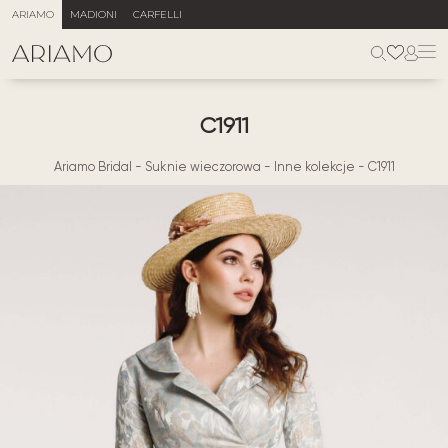
ARIAMO
MADIONI
CARFELLI
C1911
Ariamo Bridal
-
Suknie wieczorowa
-
Inne kolekcje
-
C1911