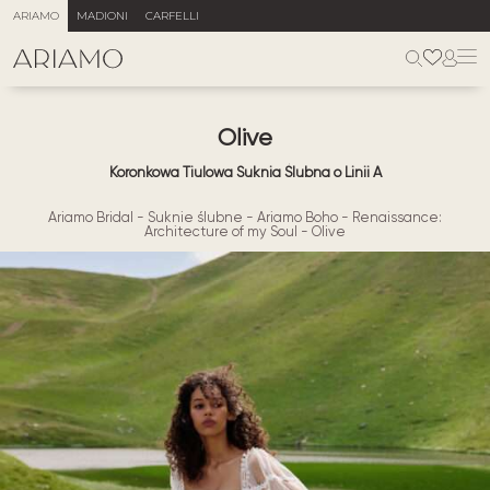
ARIAMO
MADIONI
CARFELLI
Olive
Koronkowa Tiulowa Suknia Ślubna o Linii A
Ariamo Bridal
-
Suknie ślubne
-
Ariamo Boho
-
Renaissance:
Architecture of my Soul
-
Olive