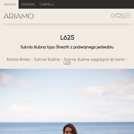
ARIAMO
MADIONI
CARFELLI
L625
Suknia ślubna typu Sheath z podwójnego jedwabiu
Ariamo Bridal
-
Suknie ślubne
-
Suknie ślubne sięgające do ziemi
-
L625