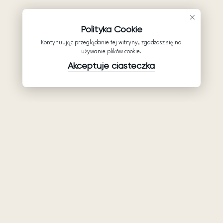
Polityka Cookie
Kontynuując przeglądanie tej witryny, zgadzasz się na
używanie plików cookie.
Akceptuje ciasteczka
Produkty
Firma
Wsparcie
Suknie ślubne
Hurtowe suknie
Pomocy
Ariamo Boho
ślubne: Ariamo
Polityka
Bridal
Ariamo Light
prywatności