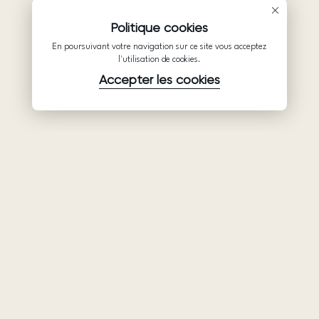
Politique cookies
En poursuivant votre navigation sur ce site vous acceptez
l'utilisation de cookies.
Accepter les cookies
Produits
Société
Soutien
Robes de
Collaboration
Politique de
mariée
confidentialité
Qui sommes-
Ariamo Boho
nous
Conditions
Ariamo Light
d’utilisation