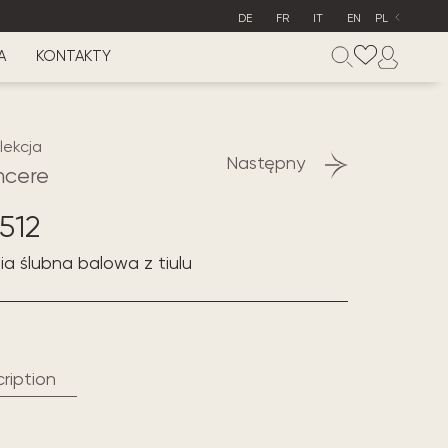
DE
FR
IT
EN
PL
A
KONTAKTY
lekcja
Następny
ncere
512
ia ślubna balowa z tiulu
ription