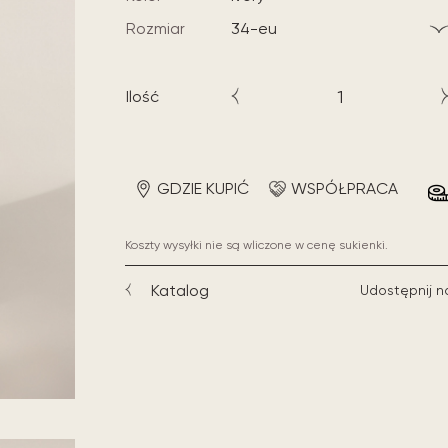
Rozmiar
34-eu
Ilość
GDZIE KUPIĆ
WSPÓŁPRACA
Koszty wysyłki nie są wliczone w cenę sukienki.
Katalog
Udostępnij n