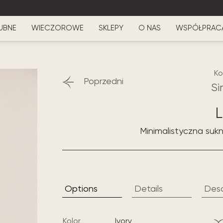
UBNE
WIECZOROWE
SKLEPY
O NAS
WSPÓŁPRAC
Ko
Poprzedni
Si
L
Minimalistyczna sukn
Options
Details
Desc
Kolor
ivory