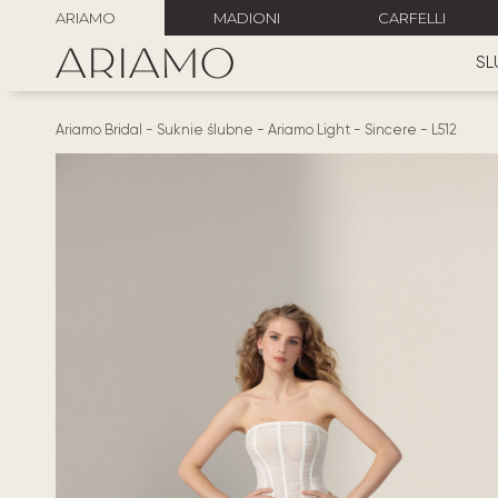
ARIAMO
MADIONI
CARFELLI
SL
Ariamo Bridal
-
Suknie ślubne
-
Ariamo Light
-
Sincere
-
L512