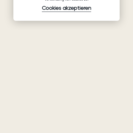
Cookies akzeptieren
Waren
Unternehmen
Unterstützung
Brautkleider
Partnerschaft
Hilfe
Ariamo Boho
Über uns
Datenschutzerklärung
Ariamo Light
Kontakte
Nutzungsbedingungen
Abendkleider
Salons
Verwendungsrichtlinien
von Cookies
Geschlossene Shows