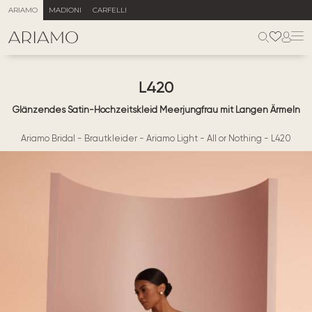
ARIAMO
MADIONI
CARFELLI
L420
Glänzendes Satin-Hochzeitskleid Meerjungfrau mit Langen Ärmeln
Ariamo Bridal
-
Brautkleider
-
Ariamo Light
-
All or Nothing
-
L420