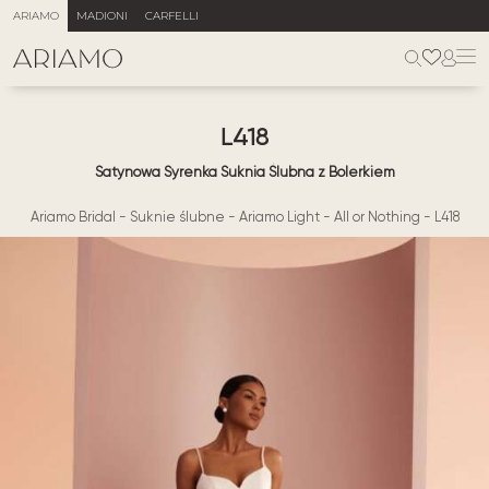
ARIAMO
MADIONI
CARFELLI
L418
Satynowa Syrenka Suknia Ślubna z Bolerkiem
Ariamo Bridal
-
Suknie ślubne
-
Ariamo Light
-
All or Nothing
-
L418