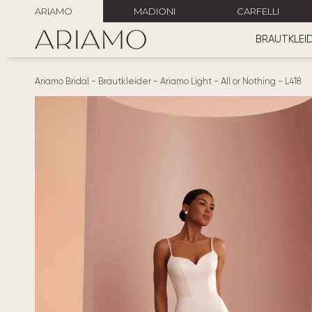
ARIAMO
MADIONI
CARFELLI
BRAUTKLEI
Ariamo Bridal
-
Brautkleider
-
Ariamo Light
-
All or Nothing
-
L418