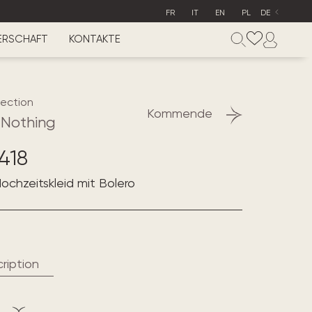
FR
IT
EN
PL
DE
ERSCHAFT
KONTAKTE
lection
Kommende
r Nothing
418
ochzeitskleid mit Bolero
ription