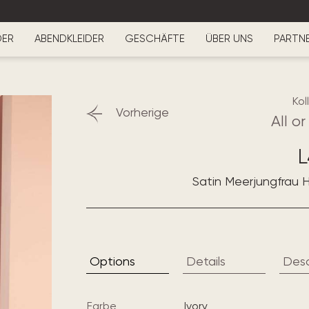
DER
ABENDKLEIDER
GESCHÄFTE
ÜBER UNS
PARTN
Kol
Vorherige
All o
L
Satin Meerjungfrau H
Options
Details
Desc
Farbe
ivory