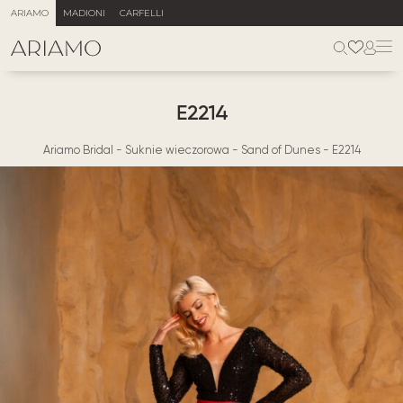
ARIAMO
MADIONI
CARFELLI
E2214
Ariamo Bridal
-
Suknie wieczorowa
-
Sand of Dunes
-
E2214