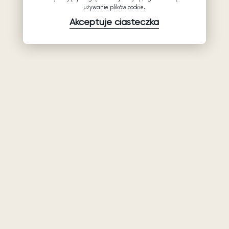
używanie plików cookie.
Akceptuje ciasteczka
Produkty
Firma
Wsparcie
Suknie ślubne
Hurtowe suknie
Pomocy
Ariamo Boho
ślubne: Ariamo
Polityka
Bridal
Ariamo Light
prywatności
O nas
Suknie
Warunki
wieczorowa
Kontakty
użytkowania
Salony
Polityka