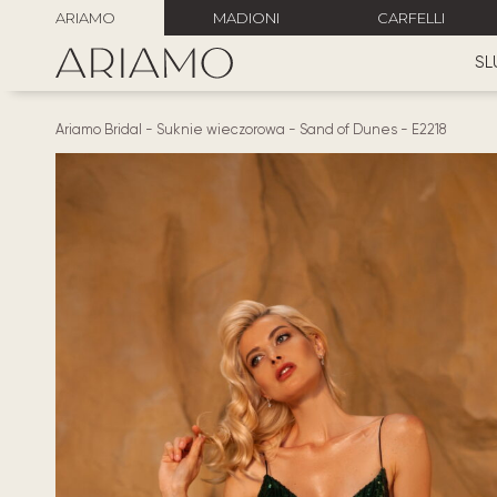
ARIAMO
MADIONI
CARFELLI
SL
Ariamo Bridal
-
Suknie wieczorowa
-
Sand of Dunes
-
E2218