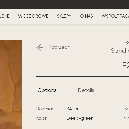
UBNE
WIECZOROWE
SKLEPY
O NAS
WSPÓŁPRAC
Ko
Poprzedni
Sand 
E
Options
Details
Rozmiar
34-eu
Kolor
deep-green