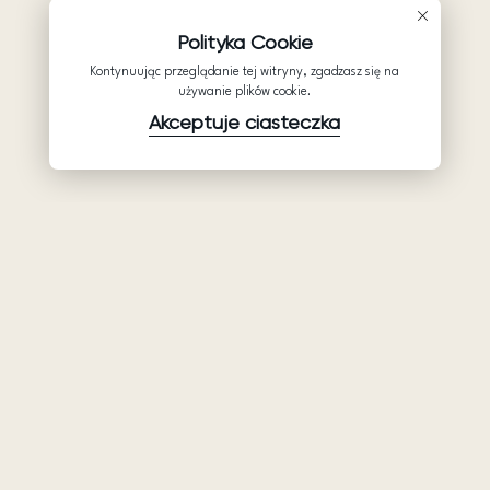
Polityka Cookie
Kontynuując przeglądanie tej witryny, zgadzasz się na
używanie plików cookie.
Akceptuje ciasteczka
Produkty
Firma
Wsparcie
Suknie ślubne
Hurtowe suknie
Pomocy
Ariamo Boho
ślubne: Ariamo
Polityka
Bridal
Ariamo Light
prywatności
O nas