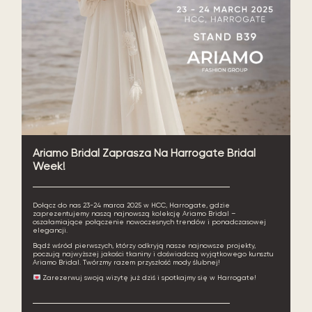
Ariamo Bridal Zaprasza Na Harrogate Bridal
Week!
Dołącz do nas 23-24 marca 2025 w HCC, Harrogate, gdzie
zaprezentujemy naszą najnowszą kolekcję Ariamo Bridal –
oszałamiające połączenie nowoczesnych trendów i ponadczasowej
elegancji.
Bądź wśród pierwszych, którzy odkryją nasze najnowsze projekty,
poczują najwyższej jakości tkaniny i doświadczą wyjątkowego kunsztu
Ariamo Bridal. Twórzmy razem przyszłość mody ślubnej!
Zarezerwuj swoją wizytę już dziś i spotkajmy się w Harrogate!