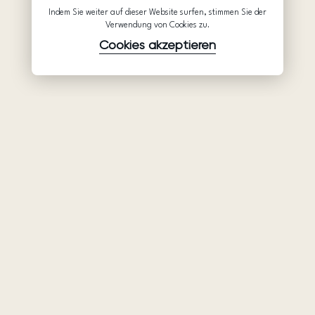
Indem Sie weiter auf dieser Website surfen, stimmen Sie der
Verwendung von Cookies zu.
Cookies akzeptieren
Waren
Unternehmen
Unterstützung
Brautkleider
Partnerschaft
Hilfe
Ariamo Boho
Über uns
Datenschutzerklärung
Ariamo Light
Kontakte
Nutzungsbedingungen
Abendkleider
Salons
Verwendungsrichtlinien
von Cookies