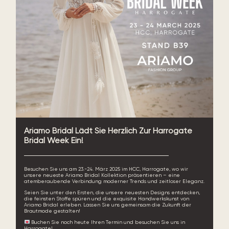
Ariamo Bridal Lädt Sie Herzlich Zur Harrogate
Bridal Week Ein!
Besuchen Sie uns am 23.-24. März 2025 im HCC, Harrogate, wo wir
unsere neueste Ariamo Bridal Kollektion präsentieren – eine
atemberaubende Verbindung moderner Trends und zeitloser Eleganz.
Seien Sie unter den Ersten, die unsere neuesten Designs entdecken,
die feinsten Stoffe spüren und die exquisite Handwerkskunst von
Ariamo Bridal erleben. Lassen Sie uns gemeinsam die Zukunft der
Brautmode gestalten!
Buchen Sie noch heute Ihren Termin und besuchen Sie uns in
Harrogate!