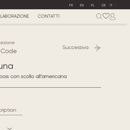
FR
EN
PL
DE
IT
LABORAZIONE
CONTATTI
lezione
Successiva
 Code
una
 pois con scollo all’americana
ription