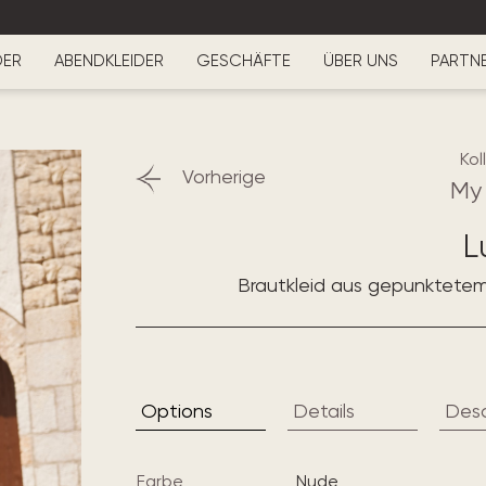
DER
ABENDKLEIDER
GESCHÄFTE
ÜBER UNS
PARTN
Kol
Vorherige
My
L
Brautkleid aus gepunktetem 
Options
Details
Desc
Farbe
nude