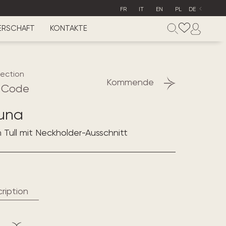
FR
IT
EN
PL
DE
ERSCHAFT
KONTAKTE
lection
Kommende
 Code
una
Tull mit Neckholder-Ausschnitt
ription