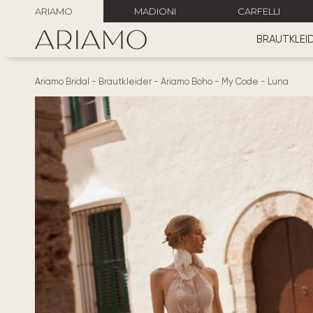
ARIAMO
MADIONI
CARFELLI
BRAUTKLEI
Ariamo Bridal
-
Brautkleider
-
Ariamo Boho
-
My Code
-
Luna