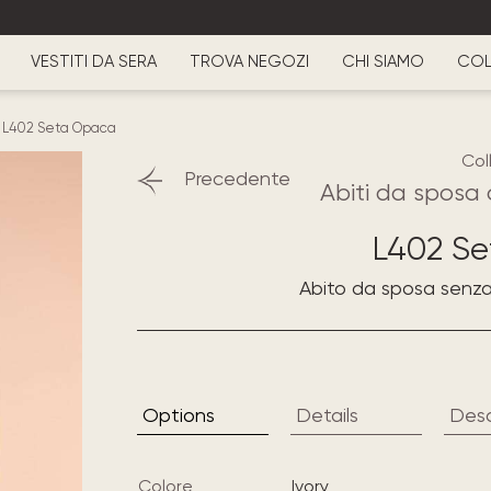
VESTITI DA SERA
TROVA NEGOZI
CHI SIAMO
COL
-
L402 Seta Opaca
Col
Precedente
Abiti da sposa 
L402 S
Abito da sposa senza
Options
Details
Desc
Colore
ivory