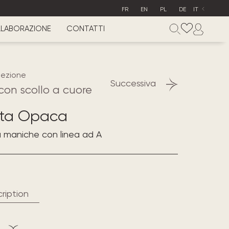
FR
EN
PL
DE
IT
LABORAZIONE
CONTATTI
lezione
Successiva
con scollo a cuore
eta Opaca
 maniche con linea ad A
ription