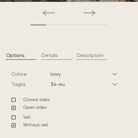
Options
Details
Description
Colore
ivory
Taglia
34-eu
Closed sides
Open sides
Veil
Without veil