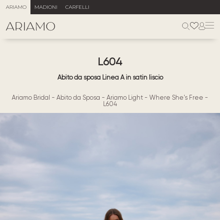
ARIAMO
MADIONI
CARFELLI
L604
Abito da sposa Linea A in satin liscio
Ariamo Bridal
-
Abito da Sposa
-
Ariamo Light
-
Where She's Free
-
L604