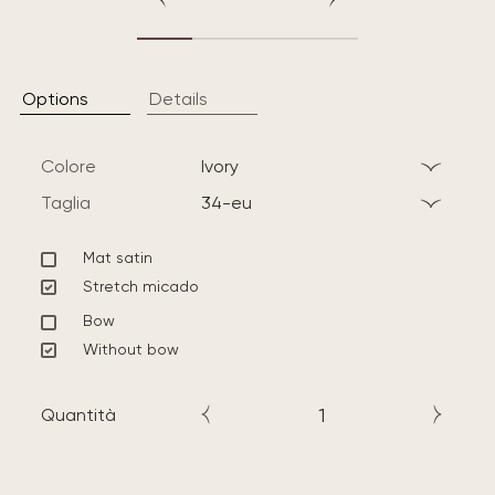
Options
Details
Colore
ivory
Taglia
34-eu
Mat satin
Stretch micado
Bow
Without bow
Quantità