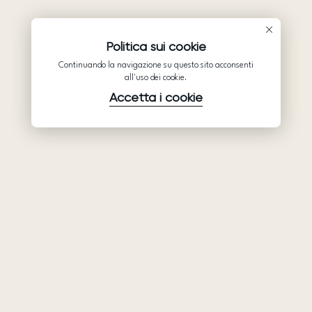
Politica sui cookie
Continuando la navigazione su questo sito acconsenti
all'uso dei cookie.
Accetta i cookie
Prodotti
Azienda
Assistenza
Abiti da sposa
Collaborazione
Assistenza
Ariamo Boho
Chi siamo
Informativa sulla
Ariamo Light
Privacy