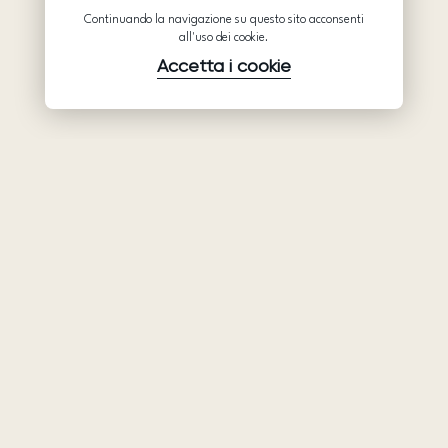
Continuando la navigazione su questo sito acconsenti
all'uso dei cookie.
Accetta i cookie
Prodotti
Azienda
Assistenza
Abiti da sposa
Collaborazione
Assistenza
Ariamo Boho
Chi siamo
Informativa sulla
Ariamo Light
Privacy
Contatti
Vestiti da sera
Condizioni d’Uso
Showroom
Informativa sui