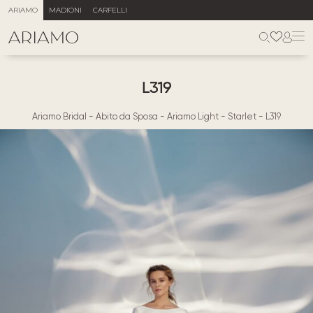
ARIAMO
MADIONI
CARFELLI
L319
Ariamo Bridal
-
Abito da Sposa
-
Ariamo Light
-
Starlet
-
L319