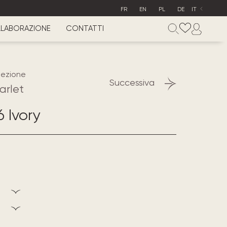
FR
EN
PL
DE
IT
LABORAZIONE
CONTATTI
lezione
Successiva
arlet
 Ivory