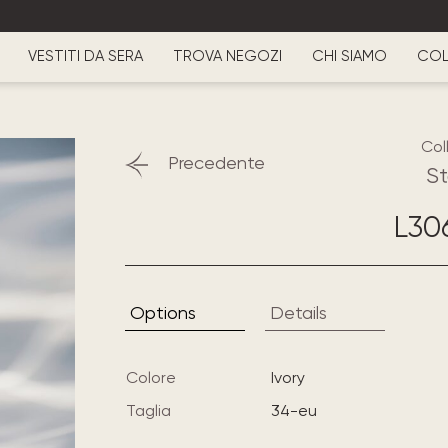
VESTITI DA SERA
TROVA NEGOZI
CHI SIAMO
COL
Col
Precedente
St
L306
Options
Details
Colore
ivory
Taglia
34-eu