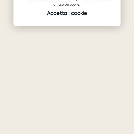
all'uso dei cookie.
Accetta i cookie
Prodotti
Azienda
Assistenza
Abiti da sposa
Collaborazione
Assistenza
Ariamo Boho
Chi siamo
Informativa sulla
Ariamo Light
Privacy
Contatti
Vestiti da sera
Condizioni d’Uso
Showroom
Informativa sui
Mostre e
cookie