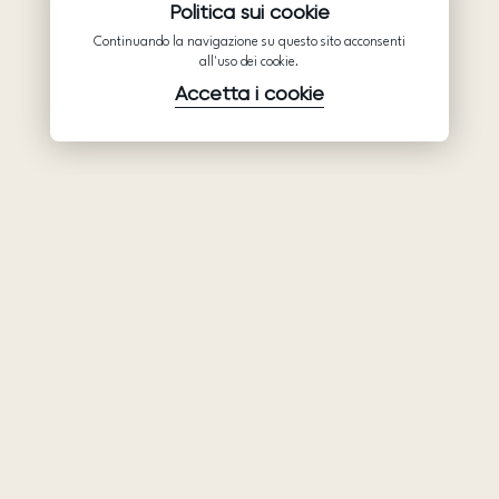
Politica sui cookie
Continuando la navigazione su questo sito acconsenti
all'uso dei cookie.
Accetta i cookie
Prodotti
Azienda
Assistenza
Abiti da sposa
Collaborazione
Assistenza
Ariamo Boho
Chi siamo
Informativa sulla
Ariamo Light
Privacy
Contatti
Vestiti da sera
Condizioni d’Uso
Showroom