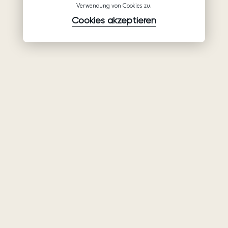
Verwendung von Cookies zu.
Cookies akzeptieren
Waren
Unternehmen
Unterstützung
Brautkleider
Partnerschaft
Hilfe
Ariamo Boho
Über uns
Datenschutzerklärung
Ariamo Light
Kontakte
Nutzungsbedingungen
Abendkleider
Salons
Verwendungsrichtlinien
von Cookies
Geschlossene Shows