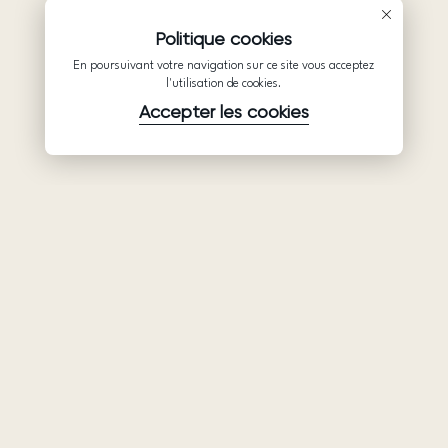
Politique cookies
En poursuivant votre navigation sur ce site vous acceptez
l'utilisation de cookies.
Accepter les cookies
Produits
Société
Soutien
Robes de
Collaboration
Politique de
mariée
confidentialité
Qui sommes-
Ariamo Boho
nous
Conditions
Ariamo Light
d’utilisation