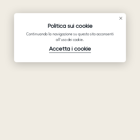
Politica sui cookie
Continuando la navigazione su questo sito acconsenti
all'uso dei cookie.
Accetta i cookie
Prodotti
Azienda
Assistenza
Abiti da sposa
Collaborazione
Assistenza
Ariamo Boho
Chi siamo
Informativa sulla