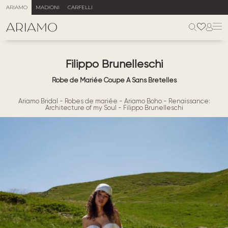
ARIAMO
MADIONI
CARFELLI
Filippo Brunelleschi
Robe de Mariée Coupe A Sans Bretelles
Ariamo Bridal
-
Robes de mariée
-
Ariamo Boho
-
Renaissance:
Architecture of my Soul
-
Filippo Brunelleschi