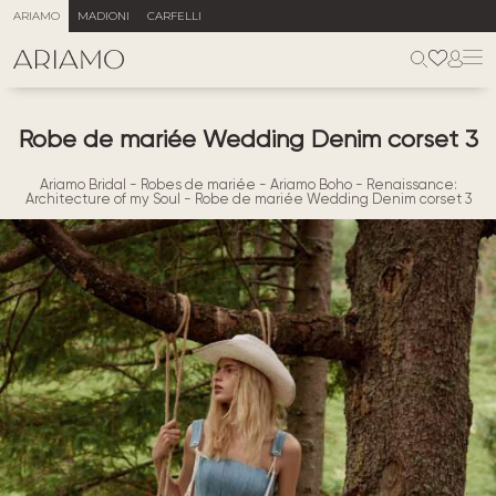
ARIAMO
MADIONI
CARFELLI
Robe de mariée Wedding Denim corset 3
Ariamo Bridal
-
Robes de mariée
-
Ariamo Boho
-
Renaissance:
Architecture of my Soul
-
Robe de mariée Wedding Denim corset 3