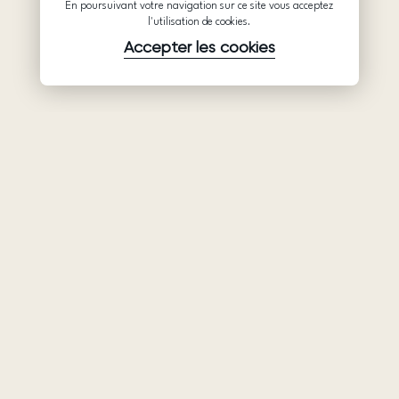
En poursuivant votre navigation sur ce site vous acceptez
l'utilisation de cookies.
Accepter les cookies
Produits
Société
Soutien
Robes de
Collaboration
Politique de
mariée
confidentialité
Qui sommes-
Ariamo Boho
nous
Conditions
Ariamo Light
d’utilisation
Contacts
Robes de soirée
Politique relative
Salons
aux cookies