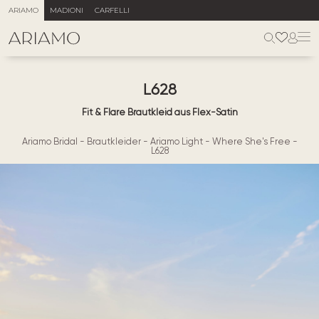
ARIAMO
MADIONI
CARFELLI
L628
Fit & Flare Brautkleid aus Flex-Satin
Ariamo Bridal
-
Brautkleider
-
Ariamo Light
-
Where She's Free
-
L628