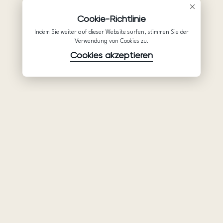
Cookie-Richtlinie
Indem Sie weiter auf dieser Website surfen, stimmen Sie der
Verwendung von Cookies zu.
Cookies akzeptieren
Waren
Unternehmen
Unterstützung
Brautkleider
Partnerschaft
Hilfe
Ariamo Boho
Über uns
Datenschutzerklärung
Ariamo Light
Kontakte
Nutzungsbedingungen